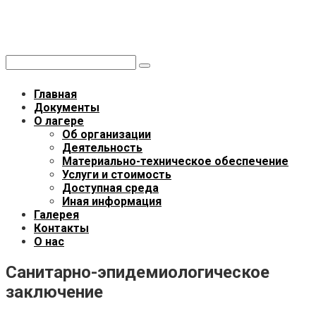
Перейти
Летний лагерь «ОПЛОТ»
к
Областной палаточный лагерь общества трезвости
контенту
Поиск:
Главная
Документы
О лагере
Об организации
Деятельность
Материально-техническое обеспечение
Услуги и стоимость
Доступная среда
Иная информация
Галерея
Контакты
О нас
Санитарно-эпидемиологическое
заключение