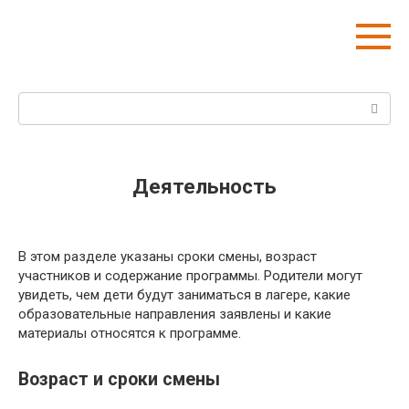
Перейти
Летний лагерь «ОПЛОТ»
к
Областной палаточный лагерь общества
контенту
трезвости
Поиск:
Деятельность
В этом разделе указаны сроки смены, возраст
участников и содержание программы. Родители могут
увидеть, чем дети будут заниматься в лагере, какие
образовательные направления заявлены и какие
материалы относятся к программе.
Возраст и сроки смены