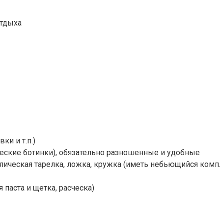
отдыха
и и т.п.)
ческие ботинки), обязательно разношенные и удобные
ическая тарелка, ложка, кружка (иметь небьющийся компл
паста и щетка, расческа)