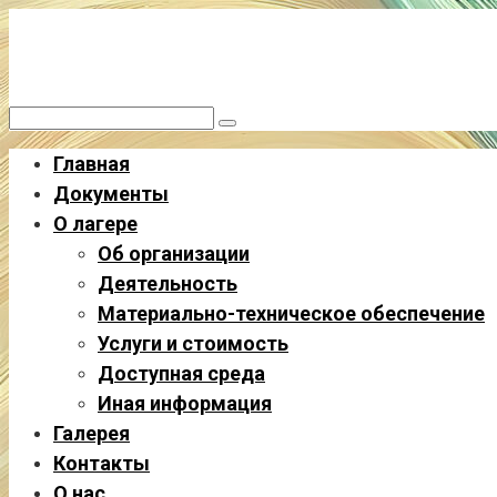
Летний лагерь «ОПЛОТ»
Перейти
к
Областной палаточный лагерь общества трезвости
контенту
Поиск:
Главная
Документы
О лагере
Об организации
Деятельность
Материально-техническое обеспечение
Услуги и стоимость
Доступная среда
Иная информация
Галерея
Контакты
О нас