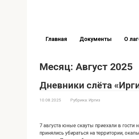
Перейти
Летний лагерь «ОПЛОТ
к
контенту
Областной палаточный лагерь общества т
Главная
Документы
О лаг
Месяц:
Август 2025
Дневники слёта «Ирги
10.08.2025
Рубрика:
Иргиз
7 августа юные скауты приехали в гости 
принялись убираться на территории, окапы