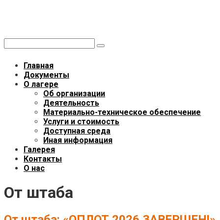
Перейти
Летний лагерь «ОПЛОТ»
к
Областной палаточный лагерь общества трезвости
контенту
Поиск:
Главная
Документы
О лагере
Об организации
Деятельность
Материально-техническое обеспечение
Услуги и стоимость
Доступная среда
Иная информация
Галерея
Контакты
О нас
От штаба
От штаба: «ОПЛОТ 2026 ЗАВЕРШЕН!»