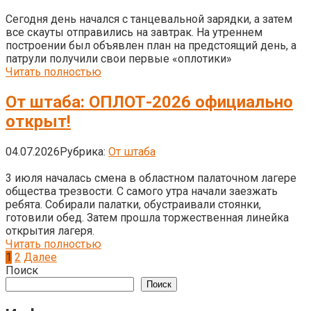
Сегодня день начался с танцевальной зарядки, а затем
все скауты отправились на завтрак. На утреннем
построении был объявлен план на предстоящий день, а
патрули получили свои первые «оплотики»
Читать полностью
От штаба: ОПЛОТ-2026 официально
открыт!
04.07.2026
Рубрика:
От штаба
3 июля началась смена в областном палаточном лагере
общества трезвости. С самого утра начали заезжать
ребята. Собирали палатки, обустраивали стоянки,
готовили обед. Затем прошла торжественная линейка
открытия лагеря.
Читать полностью
Пагинация
1
2
Далее
записей
Поиск
Поиск