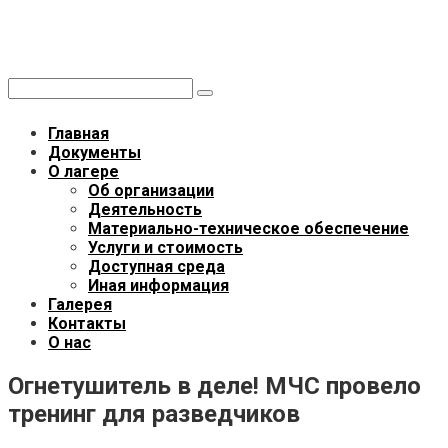
Перейти
Летний лагерь «ОПЛОТ»
к
Областной палаточный лагерь общества трезвости
контенту
Поиск:
Главная
Документы
О лагере
Об организации
Деятельность
Материально-техническое обеспечение
Услуги и стоимость
Доступная среда
Иная информация
Галерея
Контакты
О нас
Огнетушитель в деле! МЧС провело
тренинг для разведчиков